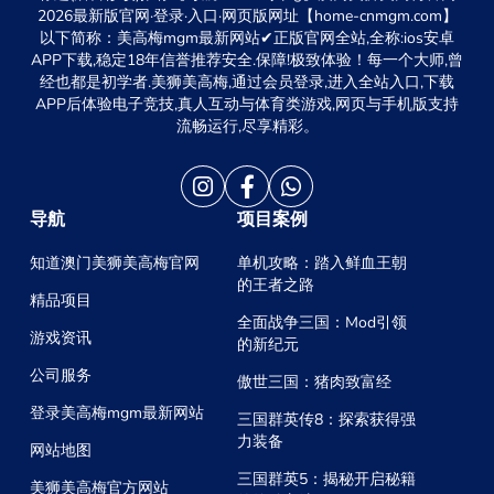
2026最新版官网·登录·入口·网页版网址【home-cnmgm.com】
以下简称：美高梅mgm最新网站✔正版官网全站,全称:ios安卓
APP下载,稳定18年信誉推荐安全.保障!极致体验！每一个大师,曾
经也都是初学者.美狮美高梅,通过会员登录,进入全站入口,下载
APP后体验电子竞技,真人互动与体育类游戏,网页与手机版支持
流畅运行,尽享精彩。
导航
项目案例
知道澳门美狮美高梅官网
单机攻略：踏入鲜血王朝
的王者之路
精品项目
全面战争三国：Mod引领
游戏资讯
的新纪元
公司服务
傲世三国：猪肉致富经
登录美高梅mgm最新网站
三国群英传8：探索获得强
力装备
网站地图
三国群英5：揭秘开启秘籍
美狮美高梅官方网站