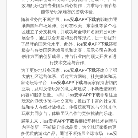
效与配乐也由专业团队精心制作，力求每个细节都
能带给玩家难忘的游戏体验。
随着业务的不断扩展，
ios安卓APP下载
的影响力逐
渐向国际市场延伸。公司在欧美、东南亚等多个地
区建立了分支机构，并成功与全球知名游戏公司开
展合作，通过联合开发和发行等形式，进一步提升
了品牌的国际化水平。此外，
ios安卓APP下载
还积
极参与各类国际游戏展览和比赛，展示公司在游戏
创作方面的创新成果，并与行业内的顶尖开发者进
行技术交流与合作。
为了更好地服务玩家，
ios安卓APP下载
还建立了强
大的社区运营体系。通过官方网站、社交媒体和玩
家论坛等平台，
ios安卓APP下载
与玩家保持密切的
互动，及时反馈玩家的意见与建议，不断改进游戏
内容和服务质量。同时，
ios安卓APP下载
非常注重
玩家的游戏体验与社交互动，推出了丰富的社交系
统和多人在线对战模式，使得玩家可以与全球其他
玩家共同参与，体验团队合作与竞技挑战的乐趣。
展望未来，
ios安卓APP下载
将继续坚持技术创新与
内容创新，不断提升游戏品质，为全球玩家提供更
多优质的游戏产品。通过不断拓展全球市场，
ios安