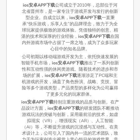
ios安卓APP下载
公司成立于2010年，总部位于河
北省晋州市，是一家专注于游戏开发与发行的创新
型企业。自成立以来，
ios安卓APP下载
一直秉
承“快乐游戏，乐享人生”的品牌理念，致力于为全
球玩家提供极致的游戏体验。凭借独特的创意、精
湛的技术和深厚的行业经验，
ios安卓APP下载
在国
内外游戏市场中占据了一席之地，成为了众多玩家
心目中的知名品牌。
公司初期以移动端游戏开发为主，依托快速发展的
智能手机市场，
ios安卓APP下载
推出了一系列创新
性和互动性强的休闲类游戏。随着技术的进步和市
场的扩展，
ios安卓APP下载
逐渐涉足了PC端和主
机游戏的开发，涵盖了角色扮演、战略、竞技、冒
险等多个游戏类型，产品类型的多样化为公司赢得
了更多元化的玩家群体。
ios安卓APP下载
特别注重游戏的品质与创新。在产
品设计方面，
ios安卓APP下载
的研发团队不断推动
游戏玩法的突破与创新，采用最前沿的技术，如虚
拟现实（VR）、增强现实（AR）、人工智能
（AI）等，不断提升游戏的沉浸感与互动性。在美
术设计上，公司引入了国内外一流的艺术团队，致
力于为玩家创造出视觉上赏心悦目的游戏世界。音