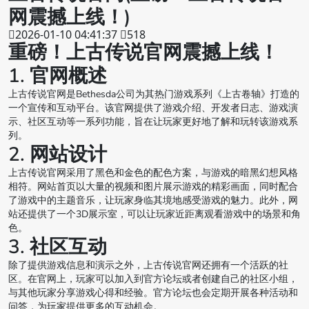
网震撼上线！)
2026-01-10 04:41:37
518
重磅！上古传说官网震撼上线！
1. 官网概述
上古传说官网是Bethesda公司为其热门游戏系列《上古卷轴》打造的
一个宣传和互动平台。该官网提供了游戏介绍、开发者日志、游戏演
示、社区互动等一系列功能，旨在让玩家更好地了解和玩转该游戏系
列。
2. 网站设计
上古传说官网采用了黑色和金色的配色方案，与游戏的暗黑幻想风格
相符。网站首页以大量的视频和图片展示游戏的精彩画面，同时配合
了游戏中的主题音乐，让玩家身临其境地感受游戏的魅力。此外，网
站还提供了一个3D展示室，可以让玩家近距离观看游戏中的场景和角
色。
3. 社区互动
除了提供游戏信息和演示之外，上古传说官网还拥有一个活跃的社
区。在官网上，玩家可以加入到官方论坛或者创建自己的社区小组，
与其他玩家分享游戏心得和经验。官方论坛也会定期开展各种活动和
问答，为玩家提供更多的互动机会。