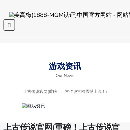
游戏资讯
Our News
上古传说官网(重磅！上古传说官网震撼上线！)
上古传说官网(重磅！上古传说官