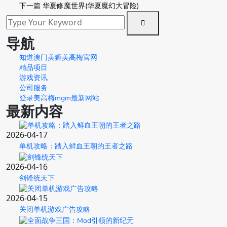
下一篇
华夏修魔世界(华夏魔幻大冒险)
导航
知道澳门美狮美高梅官网
精品项目
游戏资讯
公司服务
登录美高梅mgm最新网站
最新内容
2026-04-17
单机攻略：踏入鲜血王朝的王者之路
2026-04-16
剑锋统天下
2026-04-15
关闭单机游戏广告攻略