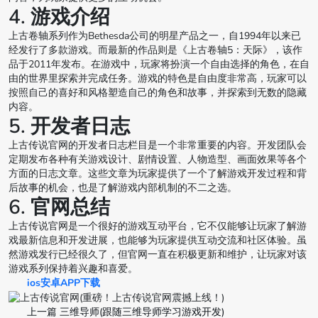
4. 游戏介绍
上古卷轴系列作为Bethesda公司的明星产品之一，自1994年以来已
经发行了多款游戏。而最新的作品则是《上古卷轴5：天际》，该作
品于2011年发布。在游戏中，玩家将扮演一个自由选择的角色，在自
由的世界里探索并完成任务。游戏的特色是自由度非常高，玩家可以
按照自己的喜好和风格塑造自己的角色和故事，并探索到无数的隐藏
内容。
5. 开发者日志
上古传说官网的开发者日志栏目是一个非常重要的内容。开发团队会
定期发布各种有关游戏设计、剧情设置、人物造型、画面效果等各个
方面的日志文章。这些文章为玩家提供了一个了解游戏开发过程和背
后故事的机会，也是了解游戏内部机制的不二之选。
6. 官网总结
上古传说官网是一个很好的游戏互动平台，它不仅能够让玩家了解游
戏最新信息和开发进展，也能够为玩家提供互动交流和社区体验。虽
然游戏发行已经很久了，但官网一直在积极更新和维护，让玩家对该
游戏系列保持着兴趣和喜爱。
ios安卓APP下载
上一篇
三维导师(跟随三维导师学习游戏开发)