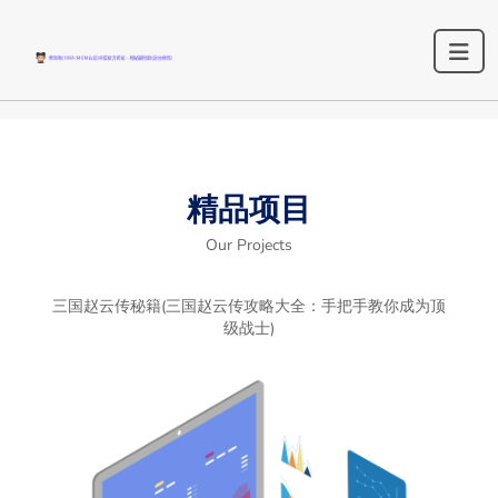
精品项目
Our Projects
三国赵云传秘籍(三国赵云传攻略大全：手把手教你成为顶
级战士)