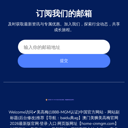
订阅我们的邮箱
及时获取最新资讯与专属优惠。加入我们，探索行业动态，共享
成长旅程。
提交
Welcome访问✔美高梅(1888-MGM认证)中国官方网站 - 网站副
标题(后台修改)推荐【导航：baidu典ag】澳门美狮美高梅官网
2026最新版官网·登录·入口·网页版网址【home-cnmgm.com】