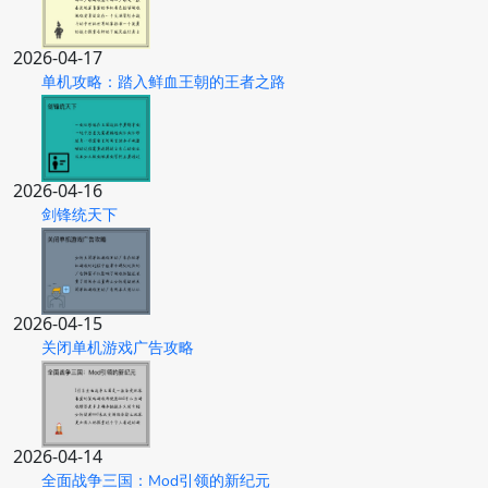
2026-04-17
单机攻略：踏入鲜血王朝的王者之路
2026-04-16
剑锋统天下
2026-04-15
关闭单机游戏广告攻略
2026-04-14
全面战争三国：Mod引领的新纪元