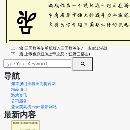
上一篇
三国群英传单机版7(三国群英传7：热血江湖战)
下一篇
上帝也疯狂3(上帝之怒：狂野三部曲)
导航
知道澳门美狮美高梅官网
精品项目
游戏资讯
公司服务
登录美高梅mgm最新网站
最新内容