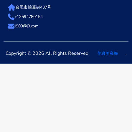
合肥市抬葛街437号
+13594780154
J909@j9.com
Copyright © 2026 All Rights Reserved
.
美狮美高梅