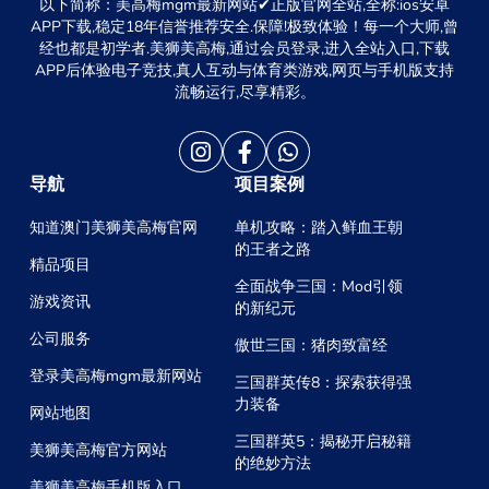
以下简称：美高梅mgm最新网站✔正版官网全站,全称:ios安卓
APP下载,稳定18年信誉推荐安全.保障!极致体验！每一个大师,曾
经也都是初学者.美狮美高梅,通过会员登录,进入全站入口,下载
APP后体验电子竞技,真人互动与体育类游戏,网页与手机版支持
流畅运行,尽享精彩。
导航
项目案例
知道澳门美狮美高梅官网
单机攻略：踏入鲜血王朝
的王者之路
精品项目
全面战争三国：Mod引领
游戏资讯
的新纪元
公司服务
傲世三国：猪肉致富经
登录美高梅mgm最新网站
三国群英传8：探索获得强
力装备
网站地图
三国群英5：揭秘开启秘籍
美狮美高梅官方网站
的绝妙方法
美狮美高梅手机版入口