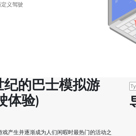
新定义驾驶
1世纪的巴士模拟游
驶体验)
游戏产生并逐渐成为人们闲暇时最热门的活动之