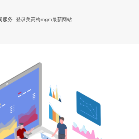
司服务
登录美高梅mgm最新网站