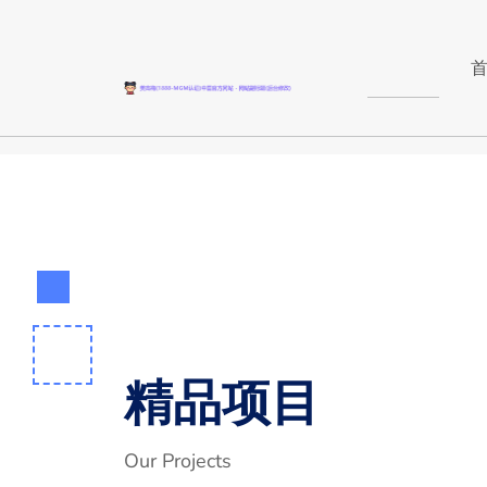
精品项目
Our Projects