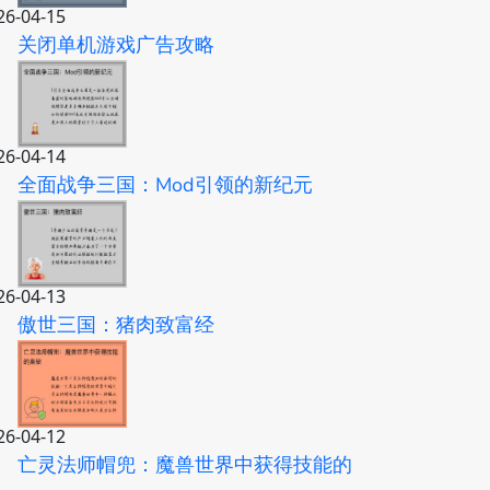
26-04-15
关闭单机游戏广告攻略
26-04-14
全面战争三国：Mod引领的新纪元
26-04-13
傲世三国：猪肉致富经
26-04-12
亡灵法师帽兜：魔兽世界中获得技能的