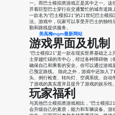
一。而巴士模拟类游戏正是其中之一。这
开着巨型巴士穿行在交通繁忙的城市道路
一款名为“巴士模拟21”的21世纪巴士
法。游戏中，玩家可以享受开巴士的独特
勤和路线提供服务。
美高梅mgm最新网站
游戏界面及机制
“巴士模拟21”是一款在现实世界基础之
士穿越忙碌的市中心，经过各种障碍物（
确保自己和乘客的安全。你可以通过游戏
己预定路线。 除此之外，游戏中还加入
头、例行检查、转向灯、空调系统、自动
了游戏的真实度并且提升了游戏的娱乐性
玩家福利
与其他巴士模拟类游戏相比，“巴士模拟2
会升级自己的素质，能力和车辆设备。游