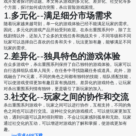
戏开发者探讨的话题。本文将从游戏的多元化、差异化、社交化等多
个方面，探讨如何成功突围，杀出冒险游戏困境。
1.多元化--满足细分市场需求
随着玩家越来越苛刻，单一化的游戏体验已经不能满足玩家的需求。
因此，多元化的游戏产品开始受到欢迎。在杀出重围系列中，除了主
线剧情以外，还加入了众多的支线任务和挑战关卡，不同等级和不同
玩家可以选择自己喜欢的任务和关卡，玩法更加有趣，能够满足不同
玩家的需求。
2.差异化--独具特色的游戏体验
在众多游戏中，杀出重围系列保持了自己独特的游戏体验。玩家可以
自行选择组队或单人闯关，在任务中寻找隐藏任务或道具。此外，游
戏融合了PK元素，不同的角色之间都有独特的技能，组队搭配技能，
可以使游戏变得更加有趣且富有挑战性。差异化的游戏特色，让玩家
对杀出重围系列情有独钟，更是吸引了新玩家的加入。
3.社交化--玩家之间的协作和交流
杀出重围系列游戏中，玩家之间可以进行协作，互相支持，不同的角
色之间也可以进行交流。这种社交化的游戏模式，可以使玩家更加互
动，遇到问题可以及时得到帮助，不会让玩家感到孤单和无助。玩家
通过社交化的互动，可以增进对游戏的了解和掌握，使游戏更加有
趣。
ios安卓APP下载