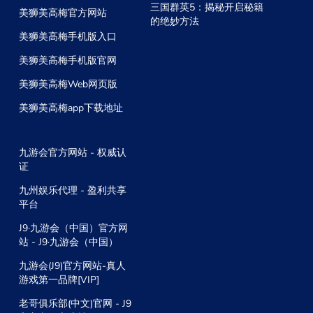
三国群英5：揭秘开启秘籍
美狮美高梅官方网站
的绝妙方法
美狮美高梅手机版入口
美狮美高梅手机版官网
美狮美高梅Web网页版
美狮美高梅app下载地址
九游会官方网站 - 权威认
证
九州娱乐代理 - 盈利共享
平台
J9·九游会（中国）官方网
站 - J9·九游会（中国）
九游会(J9)官方网站-真人
游戏第一品牌[VIP]
老哥俱乐部(中文)官网 - J9