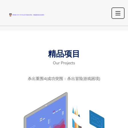
精品项目
Our Projects
杀出重围4(成功突围：杀出冒险游戏困境)