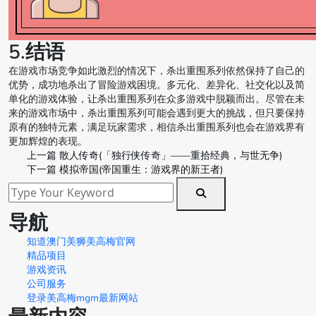
5.结语
在游戏市场竞争如此激烈的情况下，杀出重围系列依然保持了自己的
优势，成功地杀出了冒险游戏困境。多元化、差异化、社交化以及简
单化的游戏体验，让杀出重围系列在众多游戏中脱颖而出。尽管在未
来的游戏市场中，杀出重围系列可能会遇到更大的挑战，但只要保持
原有的独特元素，满足玩家需求，相信杀出重围系列也会在游戏界有
更加辉煌的表现。
上一篇
散人传奇(「独行侠传奇」——重拾经典，与世无争)
下一篇
模拟帝国(帝国重生：游戏界的新王者)
导航
知道澳门美狮美高梅官网
精品项目
游戏资讯
公司服务
登录美高梅mgm最新网站